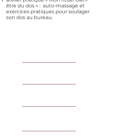
être du dos » : auto-massage et
exercices pratiques pour soulager
son dos au bureau.
INFOS
PRATIQUES
Conférence /
participatif
15 min / 1h30 par
atelier
Entreprise /
événementie
l