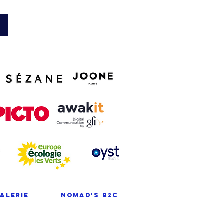
alerie
NOMAD'S B2C